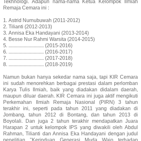
Tekhnologi. Adapun nama-nama Ketua Kelompok Ilmiah
Remaja Cemara ini :
1.
Astrid Nurnubuwah (2011-2012)
2.
Tilianti (2012-2013)
3.
Annisa Eka Handayani (2013-2014)
4.
Besse Nur Rahmi Warsita (2014-2015)
5.
............................ (2015-2016)
6.
............................ (2016-2017)
7.
............................ (2017-2018)
8.
............................ (2018-2019)
Namun bukan hanya sekedar nama saja, tapi KIR Cemara
ini sudah menorehkan berbagai prestasi dalam perlomban
Karya Tulis Ilmiah, baik yang diadakan didalam daerah,
maupun diluar daerah. KIR Cemara ini juga aktif mengikuti
Perkemahan Ilmiah Remaja Nasional (PIRN) 3 tahun
terakhir ini, seperti pada tahun 2011 yang diadakan di
Jombang, tahun 2012 di Bontang, dan tahun 2013 di
Boyolali. Dan juga 2 tahun terakhir mendapatkan Juara
Harapan 2 untuk kelompok IPS yang diwakili oleh Abdul
Rahman, Tilianti dan Annisa Eka Handayani dengan judul
penelitian "Kerinduan Generasi Muda Wajo terhadap