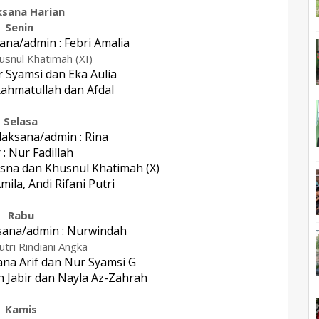
ksana Harian
Senin
ana/admin : Febri Amalia
husnul Khatimah (XI)
r Syamsi dan Eka Aulia
Rahmatullah dan Afdal
Selasa
laksana/admin : Rina
 : Nur Fadillah
usna dan Khusnul Khatimah (X)
mila, Andi Rifani Putri
Rabu
sana/admin : Nurwindah
Putri Rindiani Angka
ana Arif dan Nur Syamsi G
h Jabir dan Nayla Az-Zahrah
Kamis