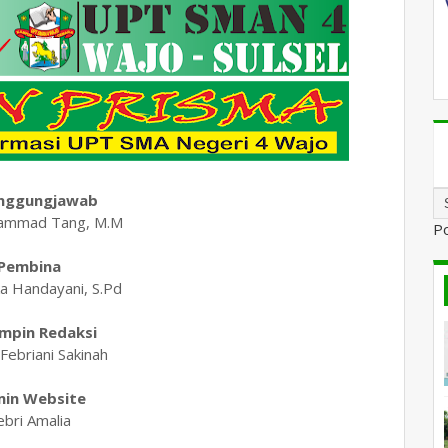
nggungjawab
hammad Tang, M.M
P
Pembina
ka Handayani, S.Pd
mpin Redaksi
Febriani Sakinah
in Website
ebri Amalia