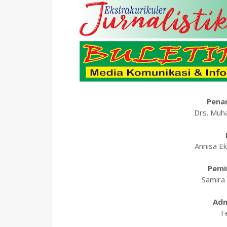
Pena
Drs. Mu
Annisa E
Pemi
Samira 
Adm
F