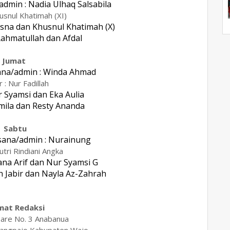
dmin : Nadia Ulhaq Salsabila
husnul Khatimah (XI)
usna dan Khusnul Khatimah (X)
Rahmatullah dan Afdal
Jumat
ana/admin : Winda Ahmad
r : Nur Fadillah
r Syamsi dan Eka Aulia
Amila dan Resty Ananda
Sabtu
sana/admin : Nurainung
Putri Rindiani Angka
ana Arif dan Nur Syamsi G
h Jabir dan Nayla Az-Zahrah
mat Redaksi
pare No. 3 Anabanua