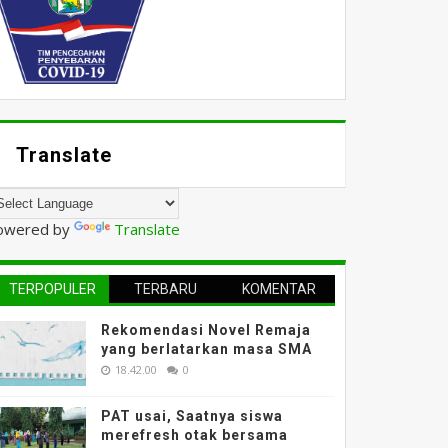
Translate
owered by
Translate
TERPOPULER
TERBARU
KOMENTAR
Rekomendasi Novel Remaja
yang berlatarkan masa SMA
18.42.00
0
PAT usai, Saatnya siswa
merefresh otak bersama