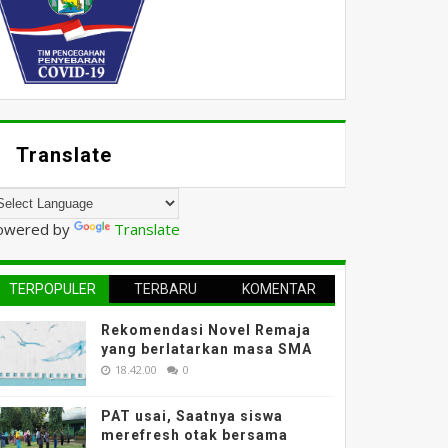
Translate
owered by
Translate
TERPOPULER
TERBARU
KOMENTAR
Rekomendasi Novel Remaja
yang berlatarkan masa SMA
18.42.00
0
PAT usai, Saatnya siswa
merefresh otak bersama