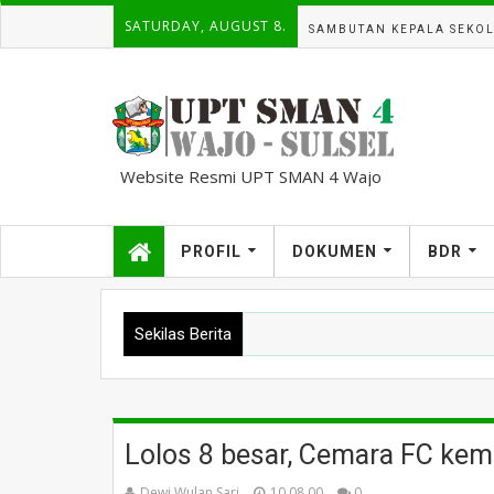
SATURDAY, AUGUST 8.
SAMBUTAN KEPALA SEKO
Website Resmi UPT SMAN 4 Wajo
kampuscemara@gmail.com
PROFIL
DOKUMEN
BDR
Sekilas Berita
Lolos 8 besar, Cemara FC kemba
Dewi Wulan Sari
10.08.00
0