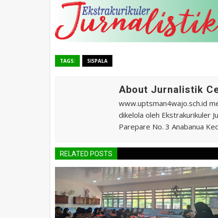
TAGS:
SISPALA
About Jurnalistik 
www.uptsman4wajo.sch.id m
dikelola oleh Ekstrakurikuler
Parepare No. 3 Anabanua Kec.
RELATED POSTS