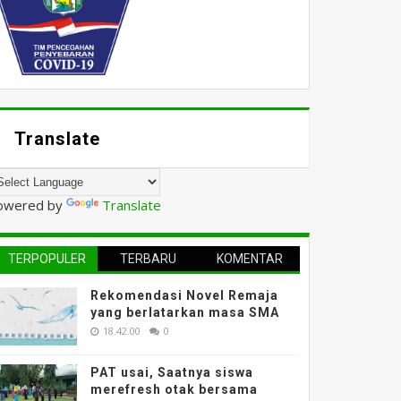
Translate
owered by
Translate
TERPOPULER
TERBARU
KOMENTAR
Rekomendasi Novel Remaja
yang berlatarkan masa SMA
18.42.00
0
PAT usai, Saatnya siswa
merefresh otak bersama