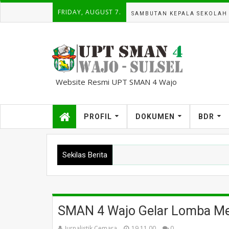
FRIDAY, AUGUST 7.
SAMBUTAN KEPALA SEKOLAH
Website Resmi UPT SMAN 4 Wajo
kampuscemara@gmail.com
PROFIL
DOKUMEN
BDR
Sekilas Berita
SMAN 4 Wajo Gelar Lomba Mer
Jurnalistik Cemara
19.11.00
0