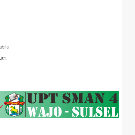
bila.
tri.