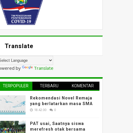
Translate
owered by
Translate
TERPOPULER
TERBARU
KOMENTAR
Rekomendasi Novel Remaja
yang berlatarkan masa SMA
18.42.00
0
PAT usai, Saatnya siswa
merefresh otak bersama