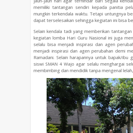
jauh-jauh hari agar terhindar dari segala kenda
memiliki tantangan sendiri kepada panitia pel
mungkin terkendala waktu. Tetapi untungnya ber
dapat terselesaikan sehingga kegiatan ini bisa be
Selain kendala tadi yang memberikan tantangan t
kegiatan lomba Hari Guru Nasional ini juga m
selalu bisa menjadi inspirasi dan agen perub
menjadi inspirasi dan agen perubahan demi men
Ramadani. Selain harapannya untuk bapak/ibu g
siswi SMAN 4 Wajo agar selalu menghargai selu
membimbing dan mendidik tanpa mengenal lelah,”