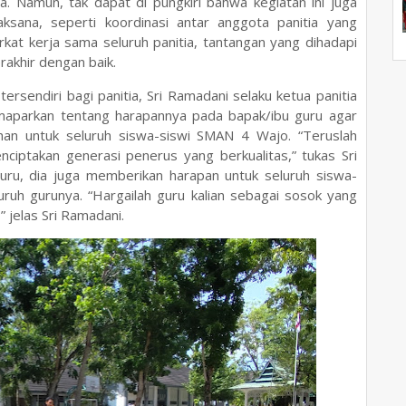
la. Namun, tak dapat di pungkiri bahwa kegiatan ini juga
aksana, seperti koordinasi antar anggota panitia yang
kat kerja sama seluruh panitia, tantangan yang dihadapi
rakhir dengan baik.
ersendiri bagi panitia, Sri Ramadani selaku ketua panitia
emaparkan tentang harapannya pada bapak/ibu guru agar
ahan untuk seluruh siswa-siswi SMAN 4 Wajo. “Teruslah
ciptakan generasi penerus yang berkualitas,” tukas Sri
uru, dia juga memberikan harapan untuk seluruh siswa-
ruh gurunya. “Hargailah guru kalian sebagai sosok yang
 jelas Sri Ramadani.