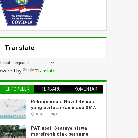
Translate
owered by
Translate
TERPOPULER
TERBARU
KOMENTAR
Rekomendasi Novel Remaja
yang berlatarkan masa SMA
18.42.00
0
PAT usai, Saatnya siswa
merefresh otak bersama