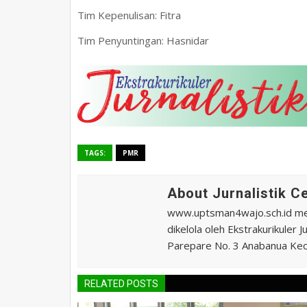
Tim Kepenulisan: Fitra
Tim Penyuntingan: Hasnidar
TAGS:
PMR
About Jurnalistik 
www.uptsman4wajo.sch.id m
dikelola oleh Ekstrakurikuler
Parepare No. 3 Anabanua Kec.
RELATED POSTS