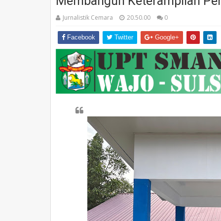
Membangun Keterampilan Per
Jurnalistik Cemara
20.50.00
0
Facebook
Twitter
Google+