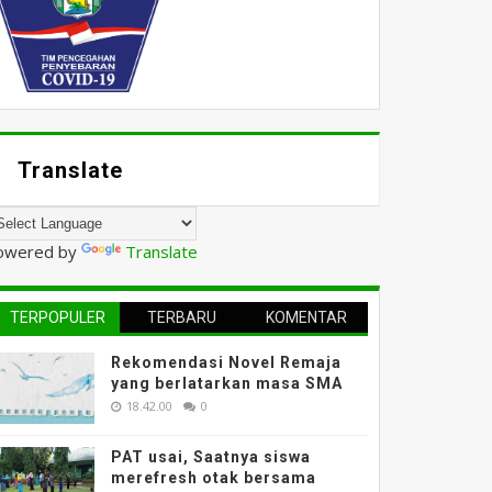
Translate
owered by
Translate
TERPOPULER
TERBARU
KOMENTAR
Rekomendasi Novel Remaja
yang berlatarkan masa SMA
18.42.00
0
PAT usai, Saatnya siswa
merefresh otak bersama