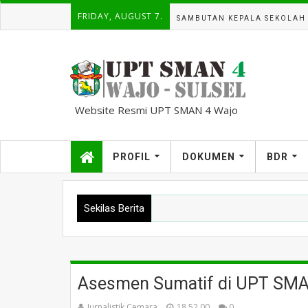
FRIDAY, AUGUST 7.
SAMBUTAN KEPALA SEKOLAH
Website Resmi UPT SMAN 4 Wajo
kampuscemara@gmail.com
PROFIL
DOKUMEN
BDR
Sekilas Berita
Asesmen Sumatif di UPT SMAN
Jurnalistik Cemara
18.52.00
0