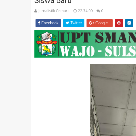
Siswa Baru
Jurnalistik Cemara
22.34.00
0
Facebook
Twitter
Google+