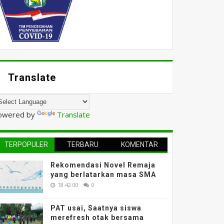
Translate
owered by
Translate
TERPOPULER
TERBARU
KOMENTAR
Rekomendasi Novel Remaja
yang berlatarkan masa SMA
18.42.00
0
PAT usai, Saatnya siswa
merefresh otak bersama