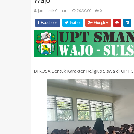
Wajo
Jurnalistik Cemara
20.30.00
0
Facebook
Twitter
Google+
DIROSA Bentuk Karakter Religius Siswa di UPT 