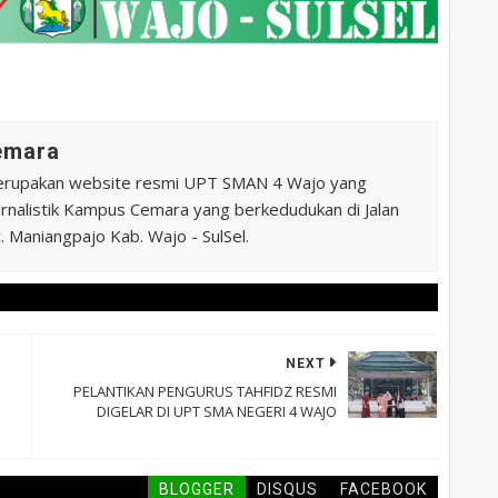
Cemara
erupakan website resmi UPT SMAN 4 Wajo yang
 Jurnalistik Kampus Cemara yang berkedudukan di Jalan
 Maniangpajo Kab. Wajo - SulSel.
NEXT
PELANTIKAN PENGURUS TAHFIDZ RESMI
DIGELAR DI UPT SMA NEGERI 4 WAJO
BLOGGER
DISQUS
FACEBOOK