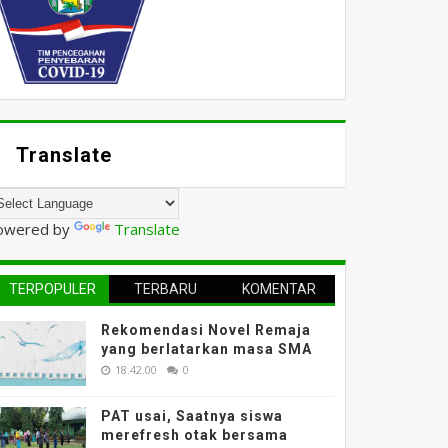
Translate
owered by
Translate
TERPOPULER
TERBARU
KOMENTAR
Rekomendasi Novel Remaja
yang berlatarkan masa SMA
18.42.00
0
PAT usai, Saatnya siswa
merefresh otak bersama