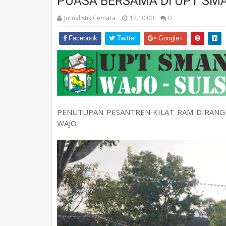
PUASA BERSAMA DI UPT SMA
Jurnalistik Cemara
12.10.00
0
Facebook
Twitter
Google+
PENUTUPAN PESANTREN KILAT RAM DIRANGK
WAJO