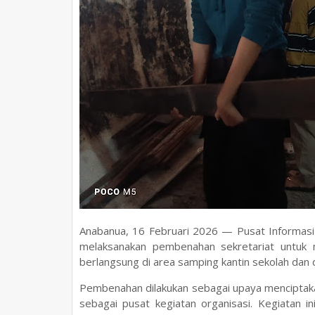
Anabanua, 16 Februari 2026 — Pusat Informas
melaksanakan pembenahan sekretariat untuk me
berlangsung di area samping kantin sekolah dan d
Pembenahan dilakukan sebagai upaya menciptakan 
sebagai pusat kegiatan organisasi. Kegiatan i