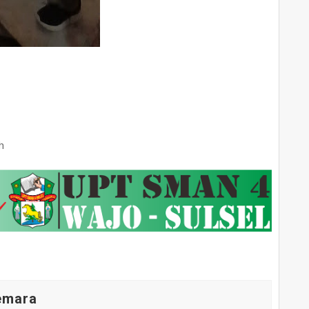
h
Cemara