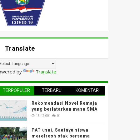
Translate
owered by
Translate
TERPOPULER
TERBARU
KOMENTAR
Rekomendasi Novel Remaja
yang berlatarkan masa SMA
18.42.00
0
PAT usai, Saatnya siswa
merefresh otak bersama