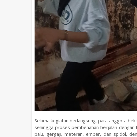
Selama kegiatan berlangsung, para anggota beke
sehingga proses pembenahan berjalan dengan la
palu, gergaji, meteran, ember, dan spidol, d