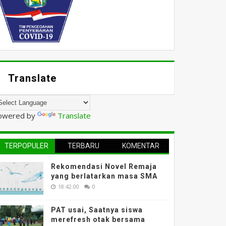
Translate
owered by
Translate
TERPOPULER
TERBARU
KOMENTAR
Rekomendasi Novel Remaja
yang berlatarkan masa SMA
18.42.00
0
PAT usai, Saatnya siswa
merefresh otak bersama