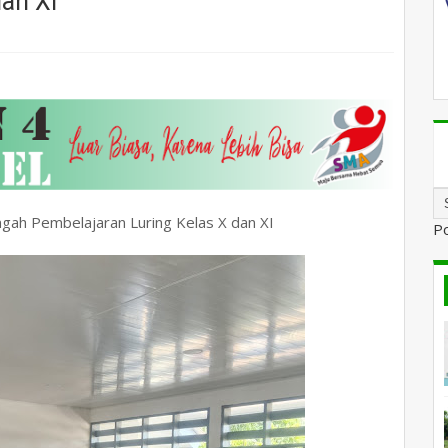
an XI
ngah Pembelajaran Luring Kelas X dan XI
P