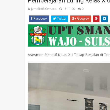
Pembelajaran Luring Kelas X d
Jurnalistik Cemara
15.11.00
0
Facebook
Twitter
Google+
Asesmen Sumatif Kelas XII Tetap Berjalan di Te