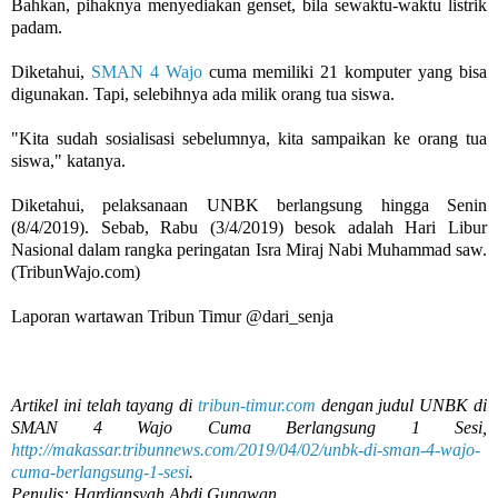
Bahkan, pihaknya menyediakan genset, bila sewaktu-waktu listrik
padam.
Diketahui,
SMAN 4 Wajo
cuma memiliki 21 komputer yang bisa
digunakan. Tapi, selebihnya ada milik orang tua siswa.
"Kita sudah sosialisasi sebelumnya, kita sampaikan ke orang tua
siswa," katanya.
Diketahui, pelaksanaan UNBK berlangsung hingga Senin
(8/4/2019). Sebab, Rabu (3/4/2019) besok adalah Hari Libur
Nasional dalam rangka peringatan Isra Miraj Nabi Muhammad saw.
(TribunWajo.com)
Laporan wartawan Tribun Timur @dari_senja
Artikel ini telah tayang di
tribun-timur.com
dengan judul UNBK di
SMAN 4 Wajo Cuma Berlangsung 1 Sesi,
http://makassar.tribunnews.com/2019/04/02/unbk-di-sman-4-wajo-
cuma-berlangsung-1-sesi
.
Penulis: Hardiansyah Abdi Gunawan