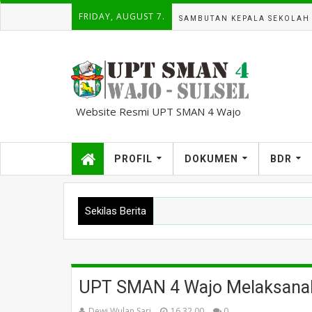
FRIDAY, AUGUST 7.
SAMBUTAN KEPALA SEKOLAH
Website Resmi UPT SMAN 4 Wajo
kampuscemara@gmail.com
PROFIL
DOKUMEN
BDR
Sekilas Berita
UPT SMAN 4 Wajo Melaksanak
Dewi Wulan Sari
16.32.00
0