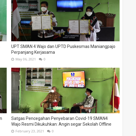
h
UPT SMAN 4 Wajo dan UPTD Puskesmas Maniangpajo
Perpanjang Kerjasama
May 06, 2021
0
an
Satgas Pencegahan Penyebaran Covid-19 SMAN4
Wajo Resmi Dikukuhkan: Angin segar Sekolah Offline
February 23, 2021
0