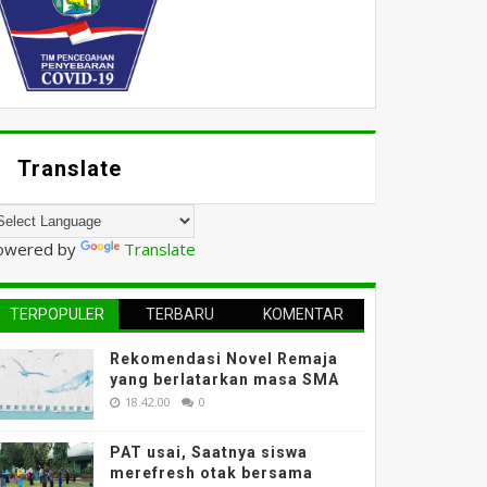
Translate
owered by
Translate
TERPOPULER
TERBARU
KOMENTAR
Rekomendasi Novel Remaja
yang berlatarkan masa SMA
18.42.00
0
PAT usai, Saatnya siswa
merefresh otak bersama