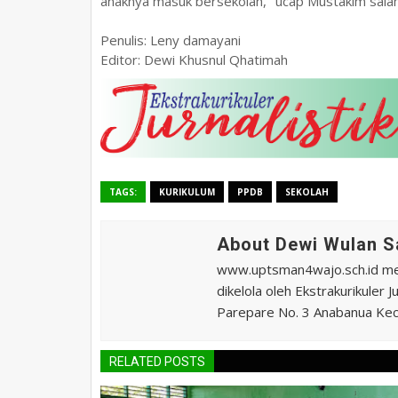
anaknya masuk bersekolah," ucap Mustakim salah
Penulis: Leny damayani
Editor: Dewi Khusnul Qhatimah
TAGS:
KURIKULUM
PPDB
SEKOLAH
About Dewi Wulan S
www.uptsman4wajo.sch.id m
dikelola oleh Ekstrakurikuler
Parepare No. 3 Anabanua Kec.
RELATED POSTS