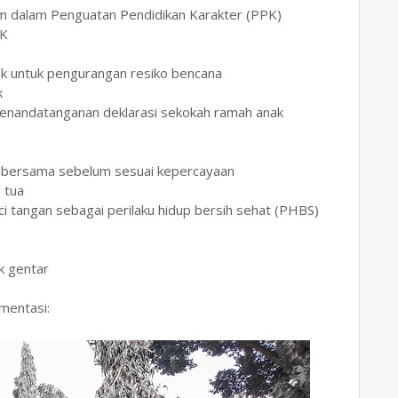
m dalam Penguatan Pendidikan Karakter (PPK)
PK
rak untuk pengurangan resiko bencana
k
 penandatanganan deklarasi sekokah ramah anak
a bersama sebelum sesuai kepercayaan
 tua
ci tangan sebagai perilaku hidup bersih sehat (PHBS)
k gentar
mentasi: