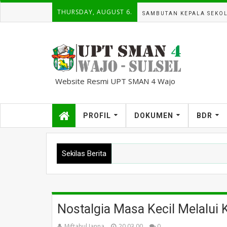
THURSDAY, AUGUST 6.
SAMBUTAN KEPALA SEKO
Website Resmi UPT SMAN 4 Wajo
kampuscemara@gmail.com
PROFIL
DOKUMEN
BDR
Sekilas Berita
Nostalgia Masa Kecil Melalui K
Miftahul Janna
20.03.00
0