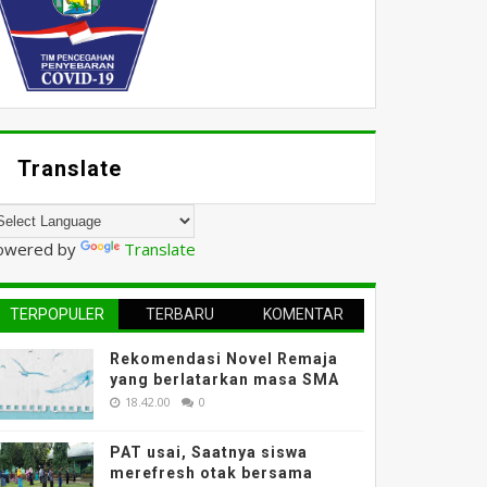
Translate
owered by
Translate
TERPOPULER
TERBARU
KOMENTAR
Rekomendasi Novel Remaja
yang berlatarkan masa SMA
18.42.00
0
PAT usai, Saatnya siswa
merefresh otak bersama