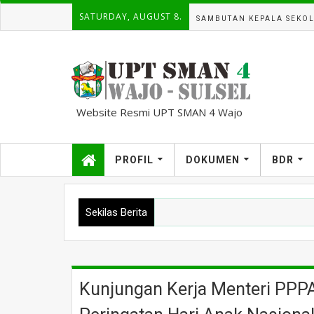
SATURDAY, AUGUST 8.
SAMBUTAN KEPALA SEKO
Website Resmi UPT SMAN 4 Wajo
kampuscemara@gmail.com
PROFIL
DOKUMEN
BDR
Sekilas Berita
Kunjungan Kerja Menteri PPPA