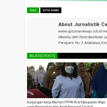
TAGS:
DUTA GENRE
About Jurnalistik 
www.uptsman4wajo.sch.id m
dikelola oleh Ekstrakurikuler
Parepare No. 3 Anabanua Kec.
RELATED POSTS
Kunjungan Kerja Menteri PPPA RI di Kabupaten Wajo
pada Peringatan Hari Anak Nasional Tingkat