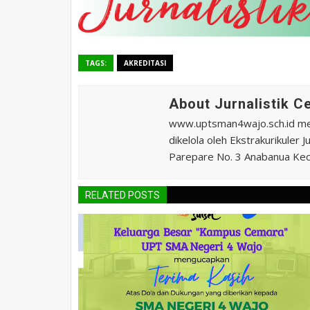
TAGS:
AKREDITASI
About Jurnalistik 
www.uptsman4wajo.sch.id m
dikelola oleh Ekstrakurikuler
Parepare No. 3 Anabanua Kec.
RELATED POSTS