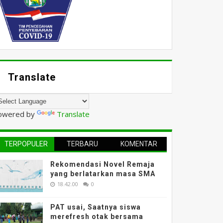
Translate
owered by
Translate
TERPOPULER
TERBARU
KOMENTAR
Rekomendasi Novel Remaja
yang berlatarkan masa SMA
18.42.00
0
PAT usai, Saatnya siswa
merefresh otak bersama