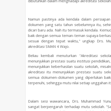
dibutuhkan dalam menghadapi akreditasi sekolah
Namun pastinya ada kendala dalam persiapan 
dokumen yang satu tahun sebelumnya itu, sehi
dicari baru ada. Nah itu termasuk kendala. Kemud
baik dengan semua teman-teman supaya berkas-b
sesuai dengan tepat waktu," ungkap Drs. Mu
akreditasi SMAN 4 Wajo.
Beliau kembali menuturkan "Akreditasi sekol
menunjukkan prestasi suatu institusi pendidikan, 
menunjukkan keberhasilan suatu sekolah, misalnya
akreditasi itu menunjukkan prestasi suatu sek
semua dokumen-dokumen yang diperlukan bai
terpenuhi, sehingga mutu nilai setiap unggahan it
Dalam sesi wawancara, Drs. Muhammad Yunu
sangat berpengaruh terhadap mutu sekolah. "S