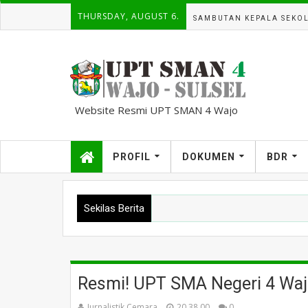
THURSDAY, AUGUST 6.
SAMBUTAN KEPALA SEKO
Website Resmi UPT SMAN 4 Wajo
kampuscemara@gmail.com
PROFIL
DOKUMEN
BDR
Sekilas Berita
Resmi! UPT SMA Negeri 4 Wajo
Jurnalistik Cemara
20.38.00
0