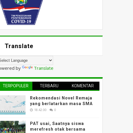
Translate
owered by
Translate
TERPOPULER
TERBARU
KOMENTAR
Rekomendasi Novel Remaja
yang berlatarkan masa SMA
18.42.00
0
PAT usai, Saatnya siswa
merefresh otak bersama