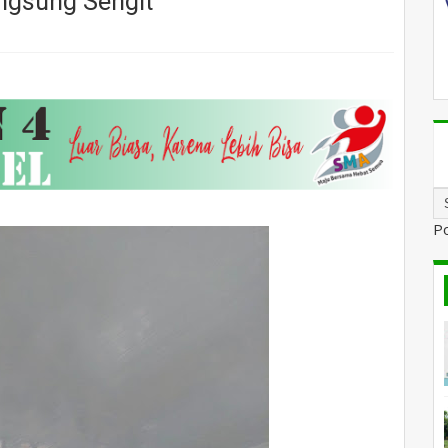
ngsung Sengit
P