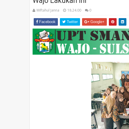
Wajo Lakukan Ini
Miftahul Janna
18.24.00
0
Facebook
Twitter
Google+