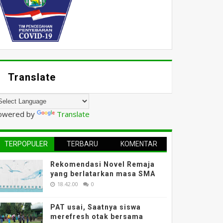
Translate
owered by
Translate
TERPOPULER
TERBARU
KOMENTAR
Rekomendasi Novel Remaja
yang berlatarkan masa SMA
18.42.00
0
PAT usai, Saatnya siswa
merefresh otak bersama