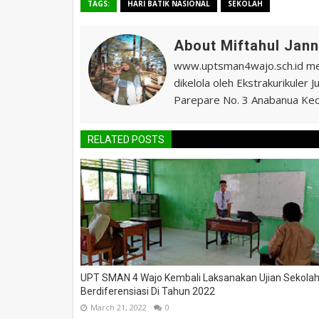
TAGS:
HARI BATIK NASIONAL
SEKOLAH
About Miftahul Jan
www.uptsman4wajo.sch.id m
dikelola oleh Ekstrakurikuler
Parepare No. 3 Anabanua Kec.
RELATED POSTS
UPT SMAN 4 Wajo Kembali Laksanakan Ujian Sekola
Berdiferensiasi Di Tahun 2022
March 21, 2022
0