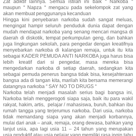
Zat adiktif lainnya. Semua istilah ini baik “ Narkoba “
maupun “ Napza “ mengacu pada sekelompok zat yang
akan membuat penggunanya kecanduan
Hingga kini penyebaran narkoba sudah sangat meluas,
mengingat hampir seluruh penduduk dunia dapat dengan
mudah mendapat narkoba yang senang mencari mangsa di
daerah di diskotik, tempat perkumpulan geng, dan bahkan
juga lingkungan sekolah, para pengedar dengan kreatifnya
menyebarkan narkoba di kalangan remaja, untuk itu kita
sebagai KADER PEMUDA ANTI NARKOBA juga harus bisa
lebih kreatif dari si pengedar, masa mereka bisa
mengedarkan narkoba di setiap daerah, sedangkan kita
sebagai pemuda penerus bangsa tidak bisa, kesejahteraan
bangsa ada di tangan kita, marilah kita bersama memerangi
datangnya narkoba “ SAY NO TO DRUGS “
Narkoba telah menjadi masalah serius bagi bangsa ini,
Narkoba telah menggerogoti siapa saja, baik itu para wakil
rakyat, hakim, artis, pelajar / mahasiswa, buruh, bahkan ibu
rumah tangga yang terjerumus narkoba. Dari usia, narkoba
tidak memandang siapa yang akan menjadi korbannya,
mulai dari anak – anak, remaja, orang dewasa, bahkan yang
lanjut usia, apa lagi usia 11 – 24 tahun yang merupakan
usia produktif atau usia pelajar yang memiliki rasa ingin tahu