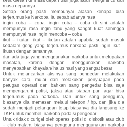
kesuksesan di masa depan dan juga akan menghancurkan
masa depannya,
Setiap orang pasti mempunyai alasan kenapa bisa
terjerumus ke Narkoba, itu sebab adanya rasa
ingin coba – coba, ingin coba – coba di sini adalah
mempunyai rasa ingin tahu yang sangat kuat sehingga
mempunyai rasa ingin mencoba – coba
ikut – ikutan, ikut – ikutan adalah apabila sudah masuk
kedalam geng yang terjerumus narkoba pasti ingin ikut –
ikutan dengan temannya
dan ada juga yang menggunakan narkoba untuk melupakan
masalah, karena dengan menggunakan narkoba
menyebabkan khayalan/ halusinasi yang sangat besar
Untuk melancarkan aksinya sang pengedar melakukan
banyak cara, mulai dari melakukan penyuapan pada
petugas operasi dan bahkan sang pengedar bisa saja
mempengaruhi polisi, jaksa atau siapan pun agar bisa
terjerumus pada narkoba. Dan untuk sang pengguna,
biasanya dia memesan melalui telepon / hp, dan jika dia
sudah menjadi pelanggan tetap biasanya dia langsung ke
TKP untuk membeli narkoba pada si pengedar
Untuk tidak dicurigai oleh operasi polisi di diskotik atau club
– club malam, biasanya pengguna menggunakan narkoba