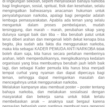
di lingkungan sekolah, seperti menjelaskan bahaya narkoba
bagi lingkungan, sosial, spritual, fisik dan kesehatan, selalu
mengingatkan bahwasanya anacaman hukuman untuk
penyalahgunaan narkoba, apalagi bagi pengedar adalah
lembaga pemasyarakatan. Apabila ada teman yang selalu
mengantuk dalam proses pembelajaran, mudah
tersinggung, dan marah – marah, perubahan sikap yang
dulunya sangat baik dan tiba – tiba berubah patut untuk
terus diberi arahan dan mengenali lebih dekat kenapa bisa
begitu, jika sudah ada fakta dia menggunakan narkoba,
maka kita sebagai KADER PEMUDA ANTI NARKOBA tidak
boleh diam saja, kita harus secara perlahan memberinya
arahan, lebih memperdulikannya, mengikutkannya kedalam
organisasi yang bisa membuatnya berubah jauh lebih baik
lagi, dan sebagai Kader pemuda kita harus bisa menjadi
tempat curhat yang nyaman dan dapat dipercaya bagi
teman, sehingga dapat meringankan masalah dan
mencegahnya untuk menggunakan narkoba.
Melalukan kampanye atau membuat poster – poster tentang
bahaya narkoba, dan melakukan sosialisasi dengan
masyarakat dan bekerja sama untuk tidak terlalu
membebaskan anak – anaknya saat bergaul karena
pergaulan bebaslah yang nantinya membuat para generasi