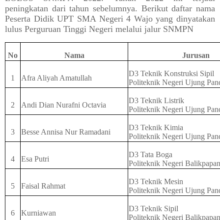
peningkatan dari tahun sebelumnya. Berikut daftar nama
Peserta Didik UPT SMA Negeri 4 Wajo yang dinyatakan
lulus Perguruan Tinggi Negeri melalui jalur SNMPN
No
Nama
Jurusan
D3 Teknik Konstruksi Sipil
1
Afra Aliyah Amatullah
Politeknik Negeri Ujung Pa
D3 Teknik Listrik
2
Andi Dian Nurafni Octavia
Politeknik Negeri Ujung Pa
D3 Teknik Kimia
3
Besse Annisa Nur Ramadani
Politeknik Negeri Ujung Pa
D3 Tata Boga
4
Esa Putri
Politeknik Negeri Balikpapa
D3 Teknik Mesin
5
Faisal Rahmat
Politeknik Negeri Ujung Pa
D3 Teknik Sipil
6
Kurniawan
Politeknik Negeri Balikpapa