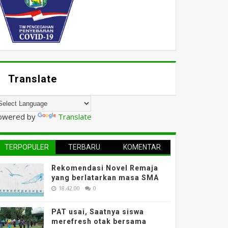
Translate
owered by
Translate
TERPOPULER
TERBARU
KOMENTAR
Rekomendasi Novel Remaja
yang berlatarkan masa SMA
18.42.00
0
PAT usai, Saatnya siswa
merefresh otak bersama