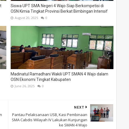
t
Siswa UPT SMA Negeri 4 Wajo Siap Berkompetisi di
OSN Kimia Tingkat Provinsi Berkat Bimbingan Intensif
August 20, 2025
0
Madinatul Ramadhani Wakili UPT SMAN 4 Wajo dalam
OSN Ekonomi Tingkat Kabupaten
June 26, 2025
0
NEXT
an
Pantau Pelaksanaan USB, Kasi Pembinaan
SMA Cabdis Wilayah IV Lakukan Kunjungan
ke SMAN 4 Wajo