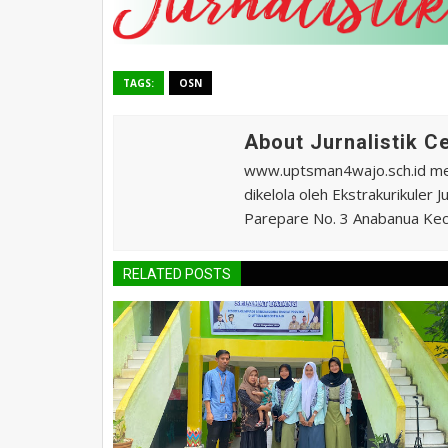
TAGS:
OSN
About Jurnalistik 
www.uptsman4wajo.sch.id m
dikelola oleh Ekstrakurikuler
Parepare No. 3 Anabanua Kec.
RELATED POSTS