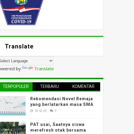
Translate
owered by
Translate
TERPOPULER
TERBARU
KOMENTAR
Rekomendasi Novel Remaja
yang berlatarkan masa SMA
18.42.00
0
PAT usai, Saatnya siswa
merefresh otak bersama