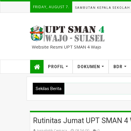
FRIDAY, AUGUST 7.
SAMBUTAN KEPALA SEKOLAH
Website Resmi UPT SMAN 4 Wajo
kampuscemara@gmail.com
PROFIL
DOKUMEN
BDR
Sekilas Berita
Rutinitas Jumat UPT SMAN 4
Jurnalistik Cemara
08.56.00
0