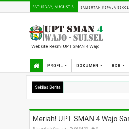
SATURDAY, AUGUST 8.
SAMBUTAN KEPALA SEKO
Website Resmi UPT SMAN 4 Wajo
kampuscemara@gmail.com
PROFIL
DOKUMEN
BDR
Sekilas Berita
Meriah! UPT SMAN 4 Wajo Sa
Jurnalistik Cemara
06.34.00
0