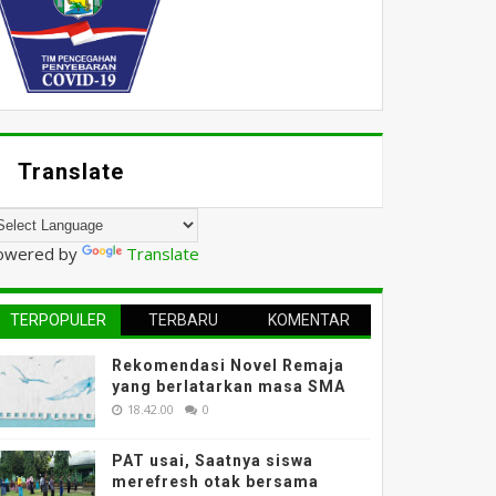
Translate
owered by
Translate
TERPOPULER
TERBARU
KOMENTAR
Rekomendasi Novel Remaja
yang berlatarkan masa SMA
18.42.00
0
PAT usai, Saatnya siswa
merefresh otak bersama