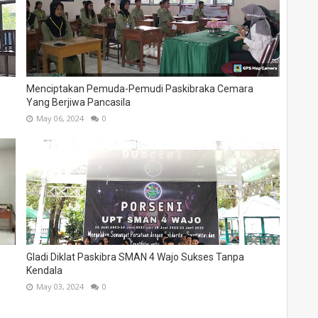
Menciptakan Pemuda-Pemudi Paskibraka Cemara
Yang Berjiwa Pancasila
May 06, 2024
0
Gladi Diklat Paskibra SMAN 4 Wajo Sukses Tanpa
Kendala
May 03, 2024
0