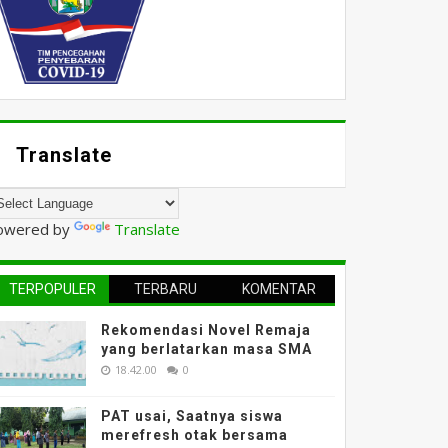
Translate
owered by
Translate
TERPOPULER
TERBARU
KOMENTAR
Rekomendasi Novel Remaja
yang berlatarkan masa SMA
18.42.00
0
PAT usai, Saatnya siswa
merefresh otak bersama