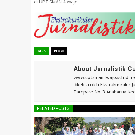
di UPT SMAN 4 Wajo.
TAGS:
REUNI
About Jurnalistik 
www.uptsman4wajo.sch.id m
dikelola oleh Ekstrakurikuler
Parepare No. 3 Anabanua Kec.
RELATED POSTS