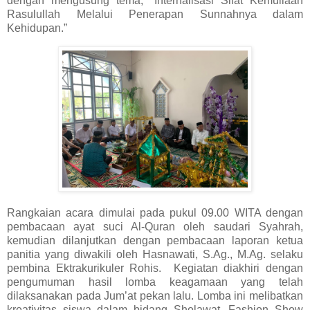
dengan mengusung tema, “Internalisasi Sifat Kemuliaan
Rasulullah Melalui Penerapan Sunnahnya dalam
Kehidupan.”
Rangkaian acara dimulai pada pukul 09.00 WITA dengan
pembacaan ayat suci Al-Quran oleh saudari Syahrah,
kemudian dilanjutkan dengan pembacaan laporan ketua
panitia yang diwakili oleh Hasnawati, S.Ag., M.Ag. selaku
pembina Ektrakurikuler Rohis. Kegiatan diakhiri dengan
pengumuman hasil lomba keagamaan yang telah
dilaksanakan pada Jum’at pekan lalu. Lomba ini melibatkan
kreativitas siswa dalam bidang Sholawat, Fashion Show